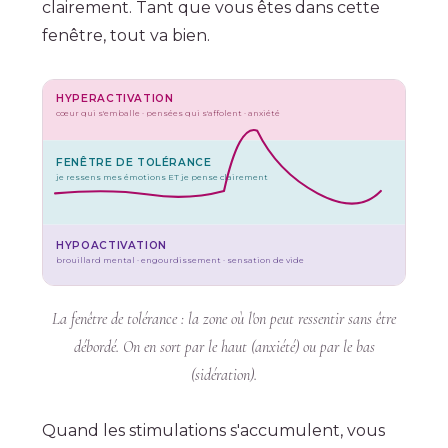
clairement. Tant que vous êtes dans cette
fenêtre, tout va bien.
HYPERACTIVATION
cœur qui s'emballe · pensées qui s'affolent · anxiété
FENÊTRE DE TOLÉRANCE
je ressens mes émotions ET je pense clairement
HYPOACTIVATION
brouillard mental · engourdissement · sensation de vide
La fenêtre de tolérance : la zone où l'on peut ressentir sans être
débordé. On en sort par le haut (anxiété) ou par le bas
(sidération).
Quand les stimulations s'accumulent, vous