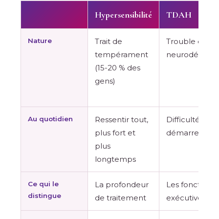
Hypersensibilité
TDAH
Nature
Trait de
Trouble du
tempérament
neurodévelo
(15-20 % des
gens)
Au quotidien
Ressentir tout,
Difficulté à trie
plus fort et
démarrer, oub
plus
longtemps
Ce qui le
La profondeur
Les fonctions
distingue
de traitement
exécutives