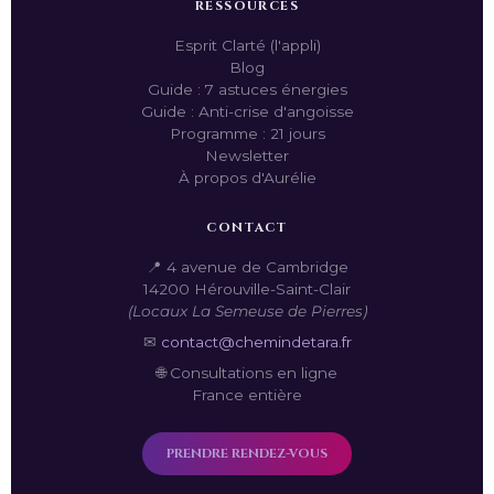
RESSOURCES
Esprit Clarté (l'appli)
Blog
Guide : 7 astuces énergies
Guide : Anti-crise d'angoisse
Programme : 21 jours
Newsletter
À propos d'Aurélie
CONTACT
📍 4 avenue de Cambridge
14200 Hérouville-Saint-Clair
(Locaux La Semeuse de Pierres)
✉
contact@chemindetara.fr
🌐 Consultations en ligne
France entière
PRENDRE RENDEZ-VOUS