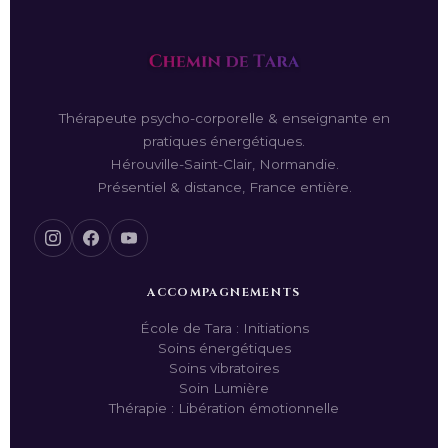
Thérapeute psycho-corporelle & enseignante en
pratiques énergétiques.
Hérouville-Saint-Clair, Normandie.
Présentiel & distance, France entière.
ACCOMPAGNEMENTS
École de Tara : Initiations
Soins énergétiques
Soins vibratoires
Soin Lumière
Thérapie : Libération émotionnelle