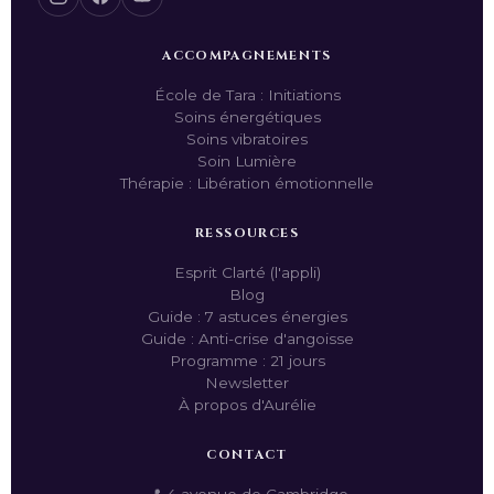
ACCOMPAGNEMENTS
École de Tara : Initiations
Soins énergétiques
Soins vibratoires
Soin Lumière
Thérapie : Libération émotionnelle
RESSOURCES
Esprit Clarté (l'appli)
Blog
Guide : 7 astuces énergies
Guide : Anti-crise d'angoisse
Programme : 21 jours
Newsletter
À propos d'Aurélie
CONTACT