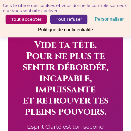
Panneau de gestion des cookies
Ce site utilise des cookies et vous donne le contrôle sur ceux
que vous souhaitez activer
Tout accepter
Tout refuser
Personnaliser
POUR LES TÊTES TROP PLEINES ·
Politique de confidentialité
HYPERSENSIBLES & TDAH
Vide ta tête.
Pour ne plus te
sentir débordée,
incapable,
impuissante
et retrouver tes
pleins pouvoirs.
Esprit Clarté est ton second