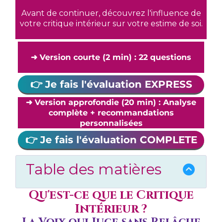
Avant de continuer, découvrez l'influence de
votre critique intérieur sur votre estime de soi.
➜ Version courte (2 min) : 22 questions
👉 Je fais l'évaluation EXPRESS
➜ Version approfondie (20 min) : Analyse
complète + recommandations
personnalisées
👉 Je fais l'évaluation COMPLETE
Table des matières
Qu'est-ce que le Critique
Intérieur ?