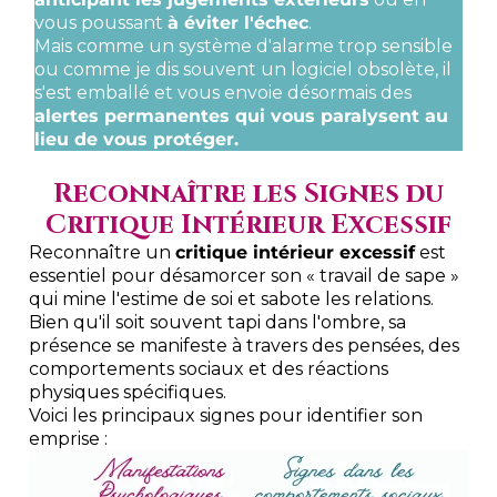
vous poussant
à éviter l'échec
.
Mais comme un système d'alarme trop sensible
ou comme je dis souvent un logiciel obsolète, il
s'est emballé et vous envoie désormais des
alertes permanentes qui vous paralysent au
lieu de vous protéger.
Reconnaître les Signes du
Critique Intérieur Excessif
Reconnaître un
critique intérieur excessif
est
essentiel pour désamorcer son « travail de sape »
qui mine l'estime de soi et sabote les relations.
Bien qu'il soit souvent tapi dans l'ombre, sa
présence se manifeste à travers des pensées, des
comportements sociaux et des réactions
physiques spécifiques.
Voici les principaux signes pour identifier son
emprise :