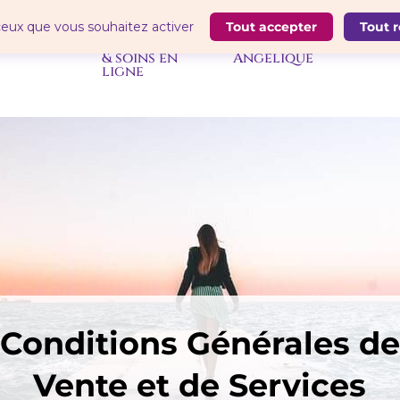
 ceux que vous souhaitez activer
Tout accepter
Tout r
thérapie
programmes
Univers
blo
& soins en
Angélique
ligne
Conditions Générales de
Vente et de Services