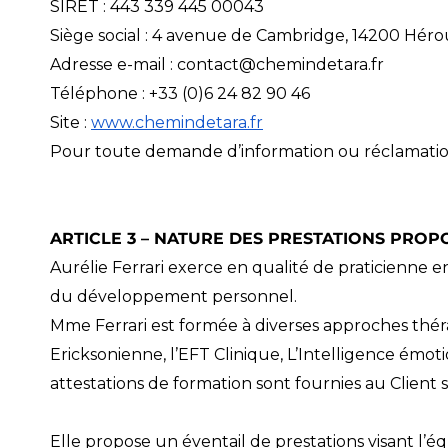
SIRET : 443 339 445 00043
Siège social : 4 avenue de Cambridge, 14200 Hérouv
Adresse e-mail :
contact@chemindetara.fr
Téléphone : +33 (0)6 24 82 90 46
Site :
www.chemindetara.fr
Pour toute demande d’information ou réclamation,
ARTICLE 3 – NATURE DES PRESTATIONS PROP
Aurélie Ferrari exerce en qualité de praticienne
du développement personnel.
Mme Ferrari est formée à diverses approches thér
Ericksonienne, l’EFT Clinique, L’Intelligence émotion
attestations de formation sont fournies au Clien
Elle propose un éventail de prestations visant l’é