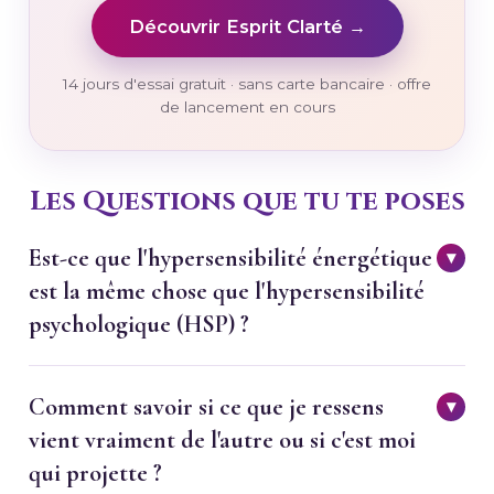
Découvrir Esprit Clarté →
14 jours d'essai gratuit · sans carte bancaire · offre
de lancement en cours
Les Questions que tu te poses
Est-ce que l'hypersensibilité énergétique
▾
est la même chose que l'hypersensibilité
psychologique (HSP) ?
Ces deux réalités se recoupent souvent. La
Comment savoir si ce que je ressens
▾
personne à haute sensibilité de traitement (HSP,
vient vraiment de l'autre ou si c'est moi
décrite par la psychologue Elaine Aron) traite les
qui projette ?
informations sensorielles et émotionnelles plus