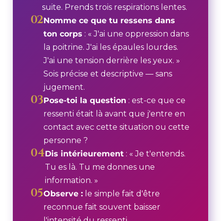
suite. Prends trois respirations lentes.
02
Nomme ce que tu ressens dans
ton corps
: « J'ai une oppression dans
la poitrine. J'ai les épaules lourdes.
J'ai une tension derrière les yeux. »
Sois précise et descriptive — sans
jugement.
03
Pose-toi la question
: est-ce que ce
ressenti était là avant que j'entre en
contact avec cette situation ou cette
personne ?
04
Dis intérieurement
: « Je t'entends.
Tu es là. Tu me donnes une
information. »
05
Observe :
le simple fait d'être
reconnue fait souvent baisser
l'intensité du ressenti.