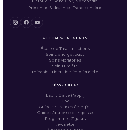
Hérouville-Saint-Clair, Normandie.
Présentiel & distance, France entière.
ACCOMPAGNEMENTS
École de Tara : Initiations
Soins énergétiques
Soins vibratoires
Soin Lumière
Thérapie : Libération émotionnelle
RESSOURCES
Esprit Clarté (l'appli)
Blog
Guide : 7 astuces énergies
Guide : Anti-crise d'angoisse
Programme : 21 jours
Newsletter
À propos d'Aurélie