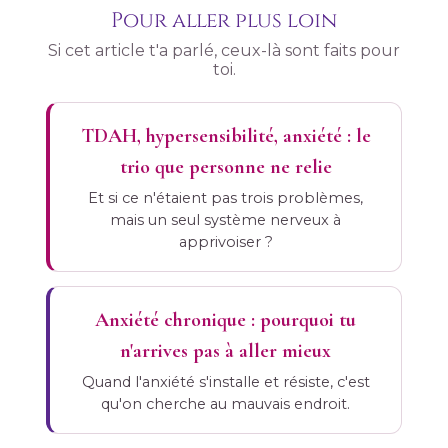
enseignants et accompagnateurs qui font un travail
un accompagnement thérapeutique et/ou une
Pour aller plus loin
formation énergétique adaptée font une différence
profond et précieux sont des personnes
Si cet article t'a parlé, ceux-là sont faits pour
considérable. Non pas parce que tu n'en es pas
hypersensibles ayant appris à maîtriser leurs
toi.
capable, mais parce que nous apprenons toujours
ressentis. Cette sensibilité, une fois canalisée,
devient une boussole intérieure d'une précision
mieux quand nous sommes guidées.
TDAH, hypersensibilité, anxiété : le
remarquable — et une source de connexion
trio que personne ne relie
authentique avec les autres.
Et si ce n'étaient pas trois problèmes,
mais un seul système nerveux à
apprivoiser ?
Anxiété chronique : pourquoi tu
n'arrives pas à aller mieux
Quand l'anxiété s'installe et résiste, c'est
qu'on cherche au mauvais endroit.