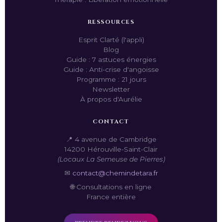
RESSOURCES
Esprit Clarté (l'appli)
Blog
Guide : 7 astuces énergies
Guide : Anti-crise d'angoisse
Programme : 21 jours
Newsletter
À propos d'Aurélie
CONTACT
📍 4 avenue de Cambridge
14200 Hérouville-Saint-Clair
(Locaux La Semeuse de Pierres)
✉
contact@chemindetara.fr
🌐 Consultations en ligne
France entière