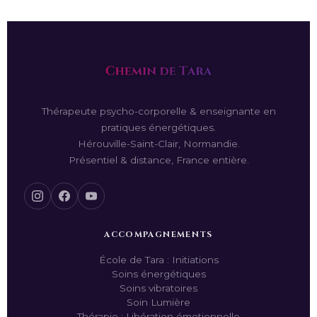
traitement médical.
Thérapeute psycho-corporelle & enseignante en
pratiques énergétiques.
Hérouville-Saint-Clair, Normandie.
Présentiel & distance, France entière.
ACCOMPAGNEMENTS
École de Tara : Initiations
Soins énergétiques
Soins vibratoires
Soin Lumière
Thérapie : Libération émotionnelle