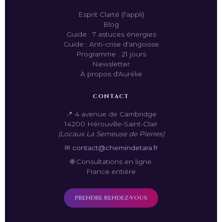
Esprit Clarté (l'appli)
Blog
Guide : 7 astuces énergies
Guide : Anti-crise d'angoisse
Programme : 21 jours
Newsletter
À propos d'Aurélie
CONTACT
📍 4 avenue de Cambridge
14200 Hérouville-Saint-Clair
(Locaux La Semeuse de Pierres)
✉
contact@chemindetara.fr
🌐 Consultations en ligne
France entière
PRENDRE RENDEZ-VOUS