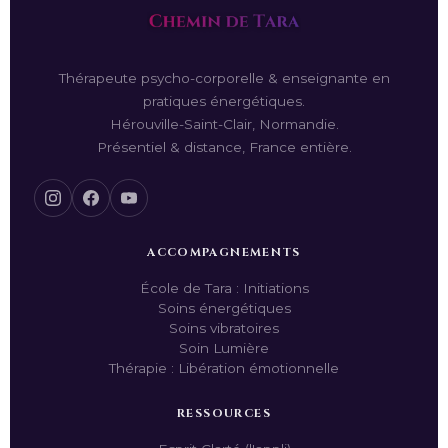
Thérapeute psycho-corporelle & enseignante en
pratiques énergétiques.
Hérouville-Saint-Clair, Normandie.
Présentiel & distance, France entière.
ACCOMPAGNEMENTS
École de Tara : Initiations
Soins énergétiques
Soins vibratoires
Soin Lumière
Thérapie : Libération émotionnelle
RESSOURCES