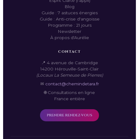
Esprit Clarté (l'appli)
Blog
Guide : 7 astuces énergies
Guide : Anti-crise d'angoisse
Programme : 21 jours
Newsletter
À propos d'Aurélie
CONTACT
📍 4 avenue de Cambridge
14200 Hérouville-Saint-Clair
(Locaux La Semeuse de Pierres)
✉
contact@chemindetara.fr
🌐 Consultations en ligne
France entière
PRENDRE RENDEZ-VOUS