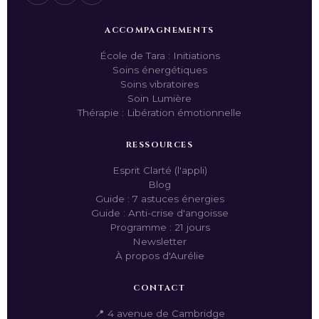
ACCOMPAGNEMENTS
École de Tara : Initiations
Soins énergétiques
Soins vibratoires
Soin Lumière
Thérapie : Libération émotionnelle
RESSOURCES
Esprit Clarté (l'appli)
Blog
Guide : 7 astuces énergies
Guide : Anti-crise d'angoisse
Programme : 21 jours
Newsletter
À propos d'Aurélie
CONTACT
📍 4 avenue de Cambridge