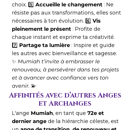
choix. 5️⃣
Accueille le changement
: Ne
résiste pas aux transformations, elles sont
nécessaires à ton évolution. 6️⃣
Vis
pleinement le présent
: Profite de
chaque instant et exprime ta créativité.
7️⃣
Partage ta lumière
: Inspire et guide
les autres avec bienveillance et sagesse.
✨
Mumiah t’invite à embrasser le
renouveau, à persévérer dans tes projets
et à avancer avec confiance vers ton
avenir.
💫
Affinités avec d’autres Anges
et Archanges
L'ange
Mumiah
, en tant que
72e et
dernier ange
de la hiérarchie céleste, est
un
ange de transition, de renouveau et