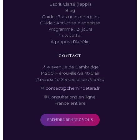
Esprit Clarté (l'appli)
Blog
Guide : 7 astuces énergies
Guide : Anti-crise d'angoisse
Programme : 21 jours
Newsletter
À propos d'Aurélie
CONTACT
📍 4 avenue de Cambridge
14200 Hérouville-Saint-Clair
(Locaux La Semeuse de Pierres)
✉
contact@chemindetara.fr
🌐 Consultations en ligne
France entière
PRENDRE RENDEZ-VOUS