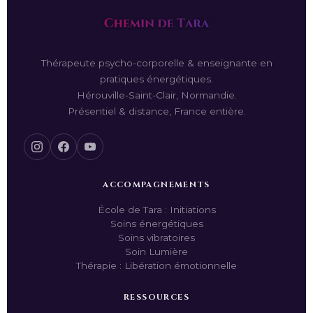
Thérapeute psycho-corporelle & enseignante en
pratiques énergétiques.
Hérouville-Saint-Clair, Normandie.
Présentiel & distance, France entière.
ACCOMPAGNEMENTS
École de Tara : Initiations
Soins énergétiques
Soins vibratoires
Soin Lumière
Thérapie : Libération émotionnelle
RESSOURCES