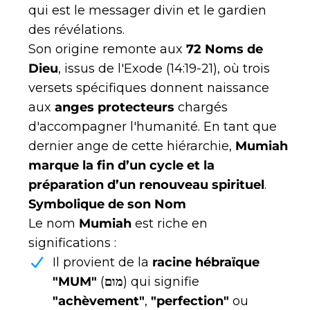
qui est le messager divin et le gardien
des révélations.
Son origine remonte aux
72 Noms de
Dieu
, issus de l'Exode (14:19-21), où trois
versets spécifiques donnent naissance
aux
anges protecteurs
chargés
d'accompagner l'humanité. En tant que
dernier ange de cette hiérarchie,
Mumiah
marque la fin d’un cycle et la
préparation d’un renouveau spirituel
.
Symbolique de son Nom
Le nom
Mumiah
est riche en
significations :
Il provient de la
racine hébraïque
"MUM"
(
מום
) qui signifie
"achèvement"
,
"perfection"
ou