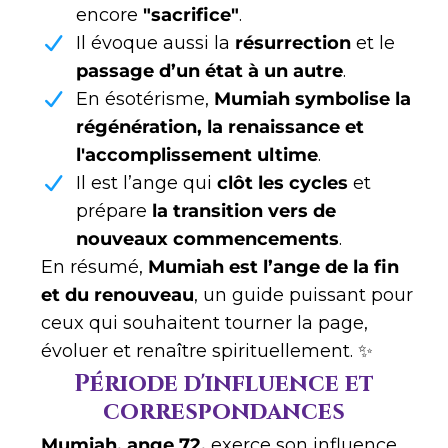
encore
"sacrifice"
.
Il évoque aussi la
résurrection
et le
passage d’un état à un autre
.
En ésotérisme,
Mumiah symbolise la
régénération, la renaissance et
l'accomplissement ultime
.
Il est l’ange qui
clôt les cycles
et
prépare
la transition vers de
nouveaux commencements
.
En résumé,
Mumiah est l’ange de la fin
et du renouveau
, un guide puissant pour
ceux qui souhaitent tourner la page,
évoluer et renaître spirituellement. ✨
Période d'influence et
correspondances
Mumiah, ange 72,
exerce son influence