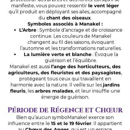
manifeste, vous pouvez ressentir
le vent léger
qu’il produit en déployant ses ailes, accompagné
du
chant des oiseaux
.
Symboles associés à Manakel :
L’Arbre
: Symbole d’ancrage et de croissance
continue. Les couleurs de Manakel
changent au fil des saisons, évoquant
l’automne et les transformations naturelles.
La lumière verte et blanche
: Évoque la
guérison et l’équilibre.
Manakel est aussi
l’ange des horticulteurs, des
agriculteurs, des fleuristes et des paysagistes
,
protégeant tous ceux qui travaillent en
harmonie avec la nature. Il veille sur les
jardins
fleuris
, les
arbres malades
, et leur insuffle une
énergie de guérison.
Période de Régence et Chœur
Bien qu’aucun symboManakel exerce son
influence entre le
15 et le 19 février
. Il appartient
au
Chœur des Anges
, qui est un espace