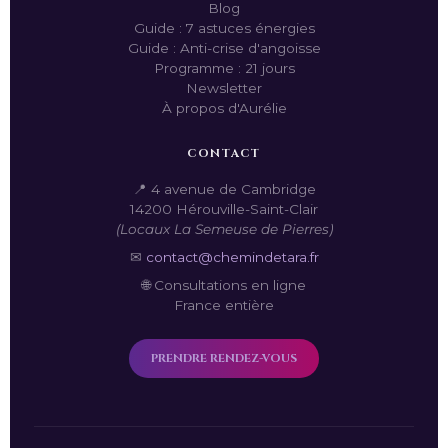
Blog
Guide : 7 astuces énergies
Guide : Anti-crise d'angoisse
Programme : 21 jours
Newsletter
À propos d'Aurélie
CONTACT
📍 4 avenue de Cambridge
14200 Hérouville-Saint-Clair
(Locaux La Semeuse de Pierres)
✉
contact@chemindetara.fr
🌐 Consultations en ligne
France entière
PRENDRE RENDEZ-VOUS