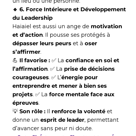
un lieu ou une personne.
🔹 6. Force Intérieure et Développement
du Leadership
Haiaiel est aussi un ange de
motivation
et d’action
. Il pousse ses protégés à
dépasser leurs peurs
et à
oser
s’affirmer
.
💪
Il favorise :
✅ La
confiance en soi et
l’affirmation
. ✅ La
prise de décisions
courageuses
. ✅ L’
énergie pour
entreprendre et mener à bien ses
projets
. ✅ La
force mentale face aux
épreuves
.
💡
Son rôle :
Il
renforce la volonté
et
donne un
esprit de leader
, permettant
d’avancer sans peur ni doute.