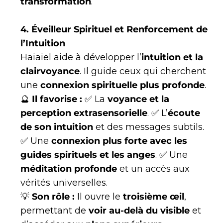
transformation
.
4. Éveilleur Spirituel et Renforcement de
l’Intuition
Haiaiel aide à développer l’
intuition et la
clairvoyance
. Il guide ceux qui cherchent
une
connexion spirituelle plus profonde
.
🔮
Il favorise :
✅ La
voyance et la
perception extrasensorielle
. ✅ L’
écoute
de son intuition
et des messages subtils.
✅ Une
connexion plus forte avec les
guides spirituels et les anges
. ✅ Une
méditation profonde
et un accès aux
vérités universelles.
💡
Son rôle :
Il ouvre le
troisième œil
,
permettant de
voir au-delà du visible
et