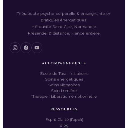
Thérapeute psycho-corporelle & enseignante en
pratiques énergétiques.
Hérouville-Saint-Clair, Normandie.
Présentiel & distance, France entière.
ACCOMPAGNEMENTS
École de Tara : Initiations
Soins énergétiques
Soins vibratoires
Soin Lumière
Thérapie : Libération émotionnelle
RESSOURCES
Esprit Clarté (l'appli)
Blog