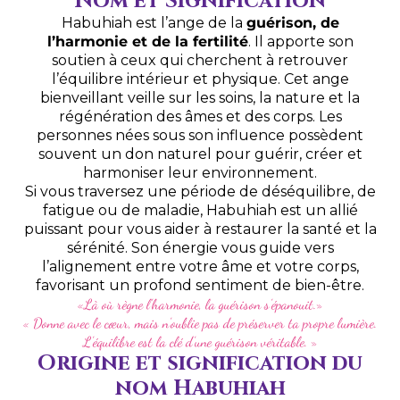
Nom et Signification
Habuhiah est l’ange de la
guérison, de
l’harmonie et de la fertilité
. Il apporte son
soutien à ceux qui cherchent à retrouver
l’équilibre intérieur et physique. Cet ange
bienveillant veille sur les soins, la nature et la
régénération des âmes et des corps. Les
personnes nées sous son influence possèdent
souvent un don naturel pour guérir, créer et
harmoniser leur environnement.
Si vous traversez une période de déséquilibre, de
fatigue ou de maladie, Habuhiah est un allié
puissant pour vous aider à restaurer la santé et la
sérénité. Son énergie vous guide vers
l’alignement entre votre âme et votre corps,
favorisant un profond sentiment de bien-être.
«Là où règne l’harmonie, la guérison s’épanouit.»
« Donne avec le cœur, mais n’oublie pas de préserver ta propre lumière.
L’équilibre est la clé d’une guérison véritable. »
Origine et signification du
nom Habuhiah