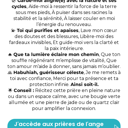
🌿
Garde-moi aligné(e) avec la nature et ses
cycles
, Aide-moi à ressentir la force de la terre
sous mes pieds, À puiser dans ses racines la
stabilité et la sérénité, À laisser couler en moi
l’énergie du renouveau.
💫
Toi qui purifies et apaises
, Lave mon cœur
des doutes et des blessures, Libère-moi des
fardeaux invisibles, Et guide-moi vers la clarté et
la paix intérieure.
🔥
Que ta lumière éclaire mon chemin
, Que ton
souffle régénérant m’emplisse de vitalité, Que
ton amour m’aide à donner, sans jamais m’oublier.
🙏
Habuhiah, guérisseur céleste
, Je me remets à
toi avec confiance, Merci pour ta présence et ta
protection infinie.
Ainsi soit-il.
🌟
Conseil :
Récitez cette prière en pleine nature
ou dans un espace calme, avec une bougie verte
allumée et une pierre de jade ou de quartz clair
pour amplifier la connexion.
J'accède aux prières de l'ange