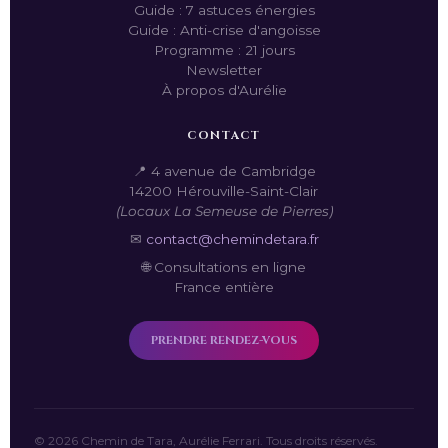
Guide : 7 astuces énergies
Guide : Anti-crise d'angoisse
Programme : 21 jours
Newsletter
À propos d'Aurélie
CONTACT
📍 4 avenue de Cambridge
14200 Hérouville-Saint-Clair
(Locaux La Semeuse de Pierres)
✉
contact@chemindetara.fr
🌐 Consultations en ligne
France entière
PRENDRE RENDEZ-VOUS
© 2026 Chemin de Tara, Aurélie Ferrari. Tous droits réservés.