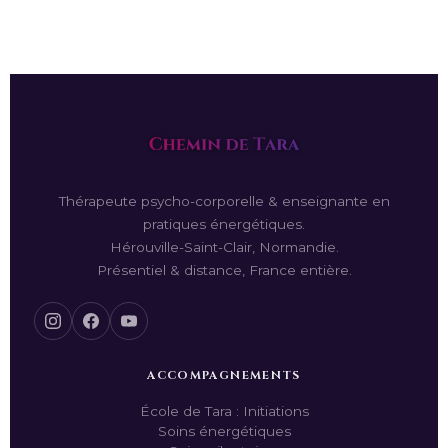
Thérapeute psycho-corporelle & enseignante en
pratiques énergétiques.
Hérouville-Saint-Clair, Normandie.
Présentiel & distance, France entière.
ACCOMPAGNEMENTS
École de Tara : Initiations
Soins énergétiques