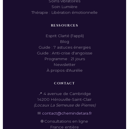
Soins vibratoires
Soin Lumière
Thérapie : Libération émotionnelle
RESSOURCES
Esprit Clarté (l'appli)
Blog
Guide : 7 astuces énergies
Guide : Anti-crise d'angoisse
Programme : 21 jours
Newsletter
À propos d'Aurélie
CONTACT
📍 4 avenue de Cambridge
14200 Hérouville-Saint-Clair
(Locaux La Semeuse de Pierres)
✉
contact@chemindetara.fr
🌐 Consultations en ligne
France entière