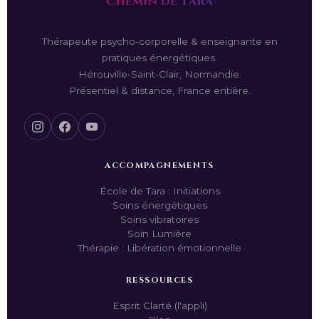
Thérapeute psycho-corporelle & enseignante en
pratiques énergétiques.
Hérouville-Saint-Clair, Normandie.
Présentiel & distance, France entière.
ACCOMPAGNEMENTS
École de Tara : Initiations
Soins énergétiques
Soins vibratoires
Soin Lumière
Thérapie : Libération émotionnelle
RESSOURCES
Esprit Clarté (l'appli)