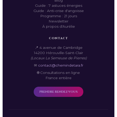
Blog
Guide : 7 astuces énergies
Guide : Anti-crise d'angoisse
Programme : 21 jours
Newsletter
À propos d'Aurélie
CONTACT
📍 4 avenue de Cambridge
14200 Hérouville-Saint-Clair
(Locaux La Semeuse de Pierres)
✉
contact@chemindetara.fr
🌐 Consultations en ligne
France entière
PRENDRE RENDEZ-VOUS