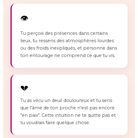
Colonne de lumière
Bulle de lumière protection
Archange Michaël
👁️
Archange Azraël
Pendule diagnostic énergétique
Scan énergétique à distance
Tu perçois des présences dans certains
Nettoyage entités
lieux, tu ressens des atmosphères lourdes
Mémoires de la terre géobiologie spirituelle
ou des froids inexpliqués, et personne dans
Transgénérationnel lignée ancestrale
ton entourage ne comprend ce que tu vis.
Ho'oponopono pardon
Fin de vie accompagnement spirituel
Méditation guidée passage d'âme
Protocole professionnel consultation énergétiqu
Praticien énergéticien passeur
💔
Tu as vécu un deuil douloureux et tu sens
que l'âme de ton proche n'est pas encore
"en paix". Cette intuition ne te quitte pas et
tu voudrais faire quelque chose.