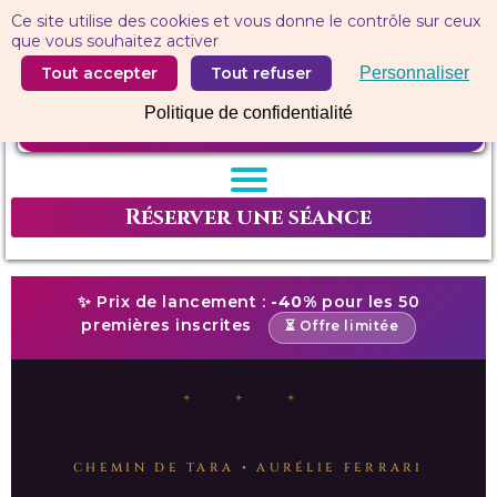
Panneau de gestion des cookies
Ce site utilise des cookies et vous donne le contrôle sur ceux
que vous souhaitez activer
Tout accepter
Tout refuser
Personnaliser
Politique de confidentialité
Réserver une séance
✨ Prix de lancement :
-40%
pour les 50
premières inscrites
⏳ Offre limitée
CHEMIN DE TARA • AURÉLIE FERRARI