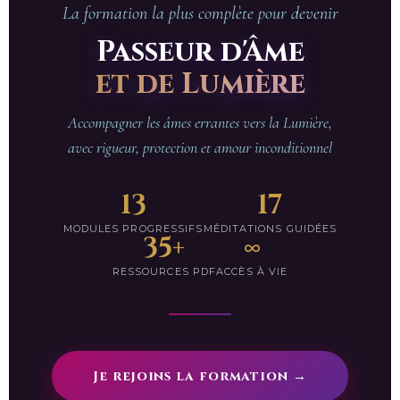
La formation la plus complète pour devenir
Passeur d'Âme
et de Lumière
Accompagner les âmes errantes vers la Lumière,
avec rigueur, protection et amour inconditionnel
13
17
MODULES PROGRESSIFS
MÉDITATIONS GUIDÉES
35+
∞
RESSOURCES PDF
ACCÈS À VIE
Je rejoins la formation →