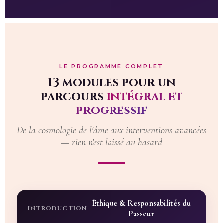
LE PROGRAMME COMPLET
13 modules pour un
parcours
intégral et
progressif
De la cosmologie de l'âme aux interventions avancées
— rien n'est laissé au hasard
Éthique & Responsabilités du
INTRODUCTION
Passeur