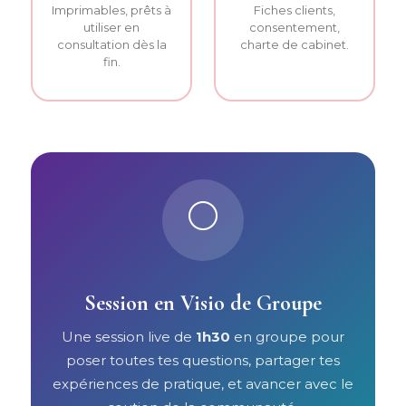
Imprimables, prêts à
Fiches clients,
utiliser en
consentement,
consultation dès la
charte de cabinet.
fin.
🌕
Session en Visio de Groupe
Une session live de
1h30
en groupe pour
poser toutes tes questions, partager tes
expériences de pratique, et avancer avec le