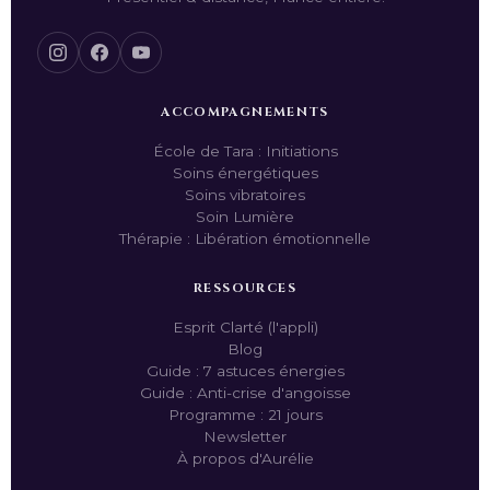
ACCOMPAGNEMENTS
École de Tara : Initiations
Soins énergétiques
Soins vibratoires
Soin Lumière
Thérapie : Libération émotionnelle
RESSOURCES
Esprit Clarté (l'appli)
Blog
Guide : 7 astuces énergies
Guide : Anti-crise d'angoisse
Programme : 21 jours
Newsletter
À propos d'Aurélie