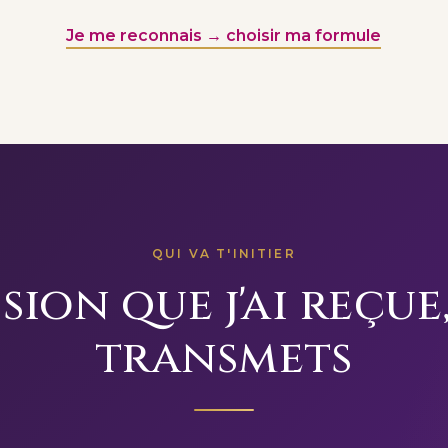
Je me reconnais → choisir ma formule
QUI VA T'INITIER
ion que j'ai reçue,
transmets