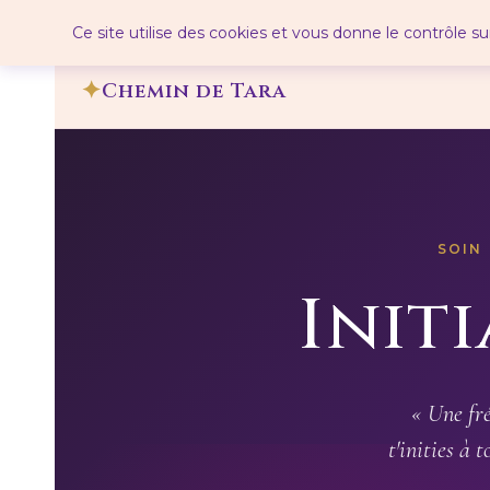
Panneau de gestion des cookies
Ce site utilise des cookies et vous donne le contrôle s
Chemin de Tara
SOIN 
Init
« Une fr
t'inities à 