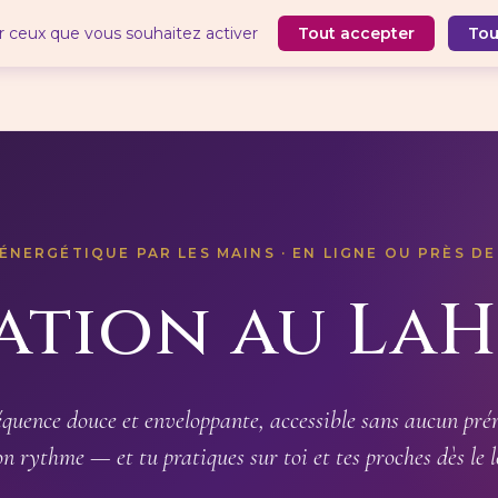
ur ceux que vous souhaitez activer
Tout accepter
Tou
ÉNERGÉTIQUE PAR LES MAINS · EN LIGNE OU PRÈS D
iation au La
équence douce et enveloppante, accessible sans aucun prér
ton rythme — et tu pratiques sur toi et tes proches dès le