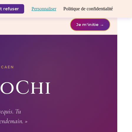
t refuser
Personnaliser
Politique de confidentialité
Je m'initie →
E CAEN
HoChi
equis. Tu
 lendemain. »