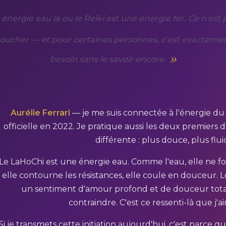
énergie eau là où le Reiki est une énergie fer. Ce n'est
oucher — et pour certaines personnes, c'est exactemen
besoin sans le savoir encore.
Aurélie Ferrari
— je me suis connectée à l'énergie du L
officielle en 2022. Je pratique aussi les deux premiers 
différente : plus douce, plus flu
Le LaHoChi est une énergie eau. Comme l'eau, elle ne force
elle contourne les résistances, elle coule en douceur. L
un sentiment d'amour profond et de douceur tota
contraindre. C'est ce ressenti-là que j'
Si je transmets cette initiation aujourd'hui, c'est parc