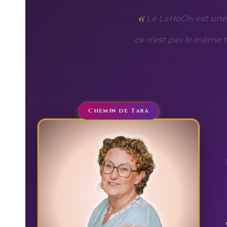
Le LaHoChi est une 
ce n'est pas le même t
Chemin de Tara