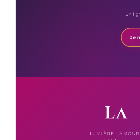
En lig
Je 
La
LUMIÈRE · AMOUR 
SAGESSE