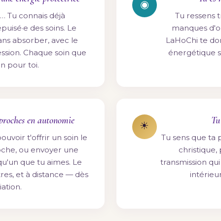
◉
e… Tu connais déjà
Tu ressens t
épuisé·e des soins. Le
manques d'ou
sans absorber, avec le
LaHoChi te do
ession. Chaque soin que
énergétique s
n pour toi.
s proches en autonomie
Tu
☀
uvoir t'offrir un soin le
Tu sens que ta p
roche, ou envoyer une
christique
u'un que tu aimes. Le
transmission qu
tres, et à distance — dès
intérieu
iation.