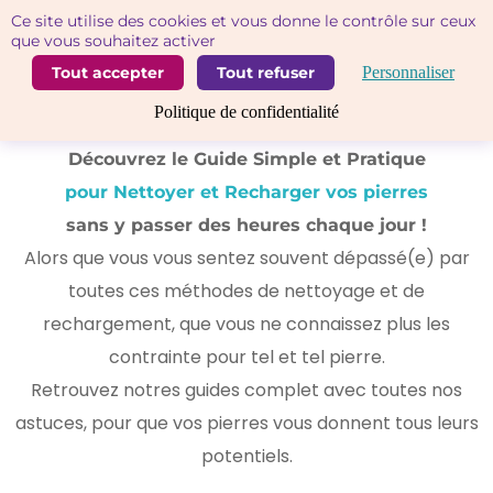
Panneau de gestion des cookies
Ce site utilise des cookies et vous donne le contrôle sur ceux
Vous ne savez pas ou plus comment nettoyer tel ou
que vous souhaitez activer
telle pierres? Est ce qu'elle va à l'eau ou pas?
Tout accepter
Tout refuser
Personnaliser
Vous vous sentez perdu dans toutes ces méthodes
Politique de confidentialité
d'entretien de vos pierres?
Découvrez le Guide Simple et Pratique
pour Nettoyer et Recharger vos pierres
sans y passer des heures chaque jour !
Alors que vous vous sentez souvent dépassé(e) par
toutes ces méthodes de nettoyage et de
rechargement, que vous ne connaissez plus les
contrainte pour tel et tel pierre.
Retrouvez notres guides complet avec toutes nos
astuces, pour que vos pierres vous donnent tous leurs
potentiels.