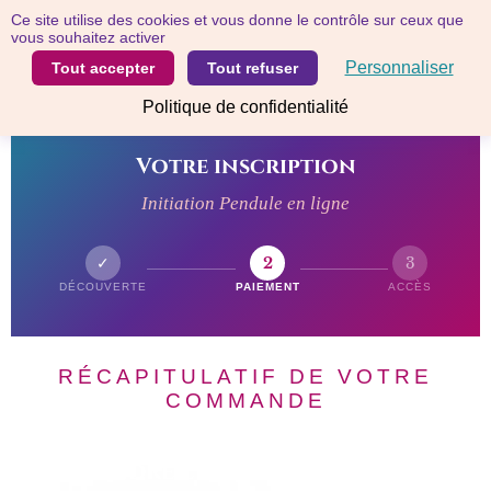
Panneau de gestion des cookies
✦ Chemin de Tara · l'école ✦
Ce site utilise des cookies et vous donne le contrôle sur ceux que
vous souhaitez activer
Personnaliser
Tout accepter
Tout refuser
Politique de confidentialité
CHEMIN DE TARA · L'ÉCOLE
Votre inscription
Initiation Pendule en ligne
✓
2
3
DÉCOUVERTE
PAIEMENT
ACCÈS
RÉCAPITULATIF DE VOTRE
COMMANDE
Vous êtes sur le point de
rejoindre l'Initiation Pendule