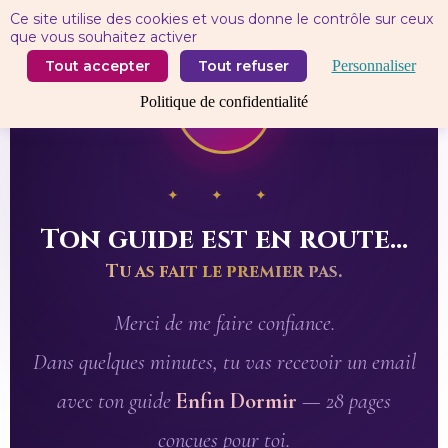
Panneau de gestion des cookies
Ce site utilise des cookies et vous donne le contrôle sur ceux
que vous souhaitez activer
Tout accepter
Tout refuser
Personnaliser
🌙
Politique de confidentialité
✦ ✦ ✦
Ton guide est en route…
Tu as fait le premier pas.
Merci de me faire confiance.
Dans quelques minutes, tu vas recevoir un email
avec ton guide
Enfin Dormir
— 28 pages
conçues pour toi.