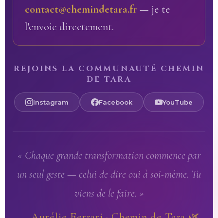
contact@chemindetara.fr
— je te
l'envoie directement.
REJOINS LA COMMUNAUTÉ CHEMIN
DE TARA
Instagram
Facebook
YouTube
« Chaque grande transformation commence par
un seul geste — celui de dire oui à soi-même. Tu
viens de le faire. »
— Aurélie Ferrari · Chemin de Tara 🌿