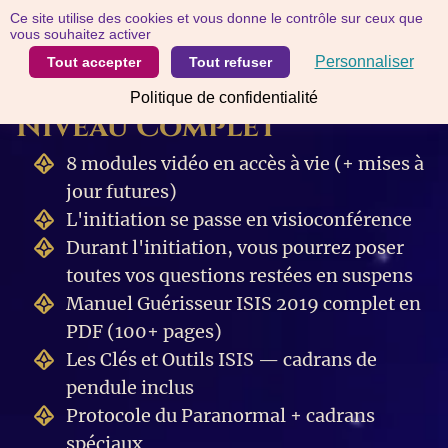
Panneau de gestion des cookies
Ce site utilise des cookies et vous donne le contrôle sur ceux que
Votre commande
vous souhaitez activer
Formation Guérisseur
Personnaliser
Tout accepter
Tout refuser
ISIS
Politique de confidentialité
Niveau Complet
8 modules vidéo en accès à vie (+ mises à
jour futures)
L'initiation se passe en visioconférence
Durant l'initiation, vous pourrez poser
toutes vos questions restées en suspens
Manuel Guérisseur ISIS 2019 complet en
PDF (100+ pages)
Les Clés et Outils ISIS — cadrans de
pendule inclus
Protocole du Paranormal + cadrans
spéciaux