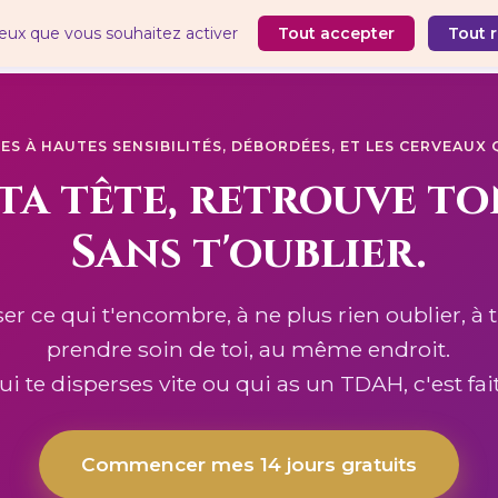
 ceux que vous souhaitez activer
Tout accepter
Tout 
S À HAUTES SENSIBILITÉS, DÉBORDÉES, ET LES CERVEAUX 
 ta tête, retrouve to
Sans t'oublier.
ser ce qui t'encombre, à ne plus rien oublier, à
prendre soin de toi, au même endroit.
qui te disperses vite ou qui as un TDAH, c'est fait
Commencer mes 14 jours gratuits