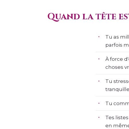
Quand la tête es
Tu as mil
parfois m
À force d'
choses v
Tu stress
tranquille
Tu commen
Tes listes
en même