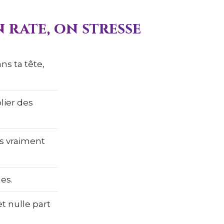
 rate, on stresse
ns ta tête,
blier des
is vraiment
es.
et nulle part