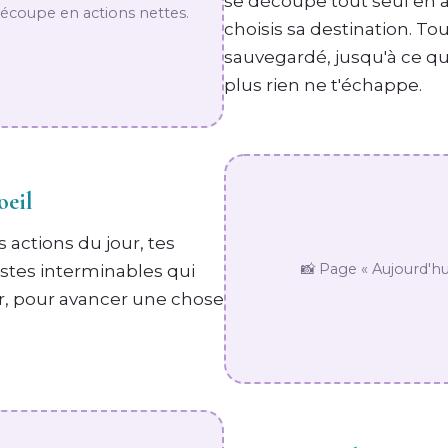
se découpe tout seul en a
A découpe en actions nettes.
choisis sa destination. To
sauvegardé, jusqu'à ce que 
plus rien ne t'échappe.
oeil
s actions du jour, tes
📸 Page « Aujourd'hui
listes interminables qui
lair, pour avancer une chose